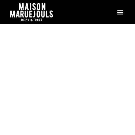
MAISON 
MON CO