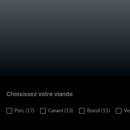
Choisissez votre viande
Choisissez votre viande
Porc
(17)
Canard
(13)
Boeuf
(11)
Ve